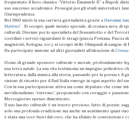
frequentato il liceo classico “Vittorio Emanuele II” a Napoli, dis
suo successo accademico. Proseguì poi gli studi universitari, laur
Giurisprudenza.
Nel 1960 iniziò la sua carriera giornalistica grazie a
Giovanni Ans
Mattino
” . Si occupò, quale inviato speciale, di cronaca nera, di sp
culturali. Divenne poi lo specialista del Sessantotto e del Terro
coordinò i servizi riguardanti le stragi (piazza Fontana, Piazza dell
magistrati, Bologna, ecc.), si occupò delle Olimpiadi di sangue di
Ha partecipato insieme ad altri giornalisti all’ideazione di
Cronac
Uomo di grande spessore culturale e morale, profondamente legat
sua terra natale. La sua vita testimonia un impegno poliedrico che
letteratura, dalla musica alla storia, passando per la poesia e il 
visione di riscatto per il Sud Italia emerge in ogni aspetto del su
Con la sua partecipazione attiva sia come deputato che come inte
meridionalismo “estremo”, proponendo con coraggio e passione s
Mezzogiorno spesso dimenticato.
Il suo lascito culturale è un tesoro prezioso, fatto di poesie, s
solo una profonda erudizione ma anche un sentimento quasi visce
è stata una voce fuori dal coro, che ha sfidato le convenzioni e 