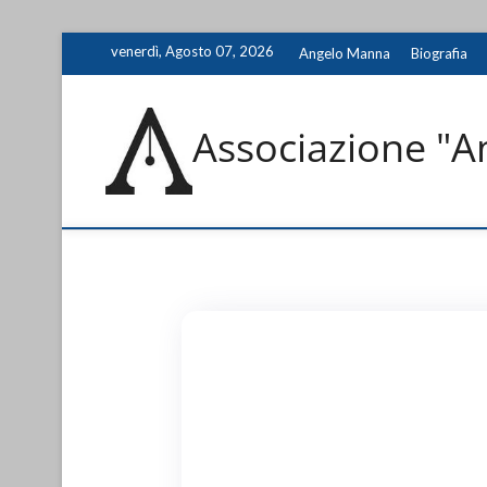
Skip
venerdì, Agosto 07, 2026
Angelo Manna
Biografia
to
content
Associazione "A