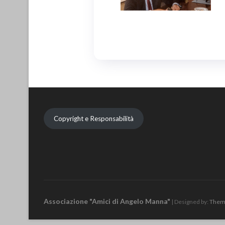
Copyright e Responsabilità
Associazione "Amici di Angelo Manna"
| Designed by:
Them