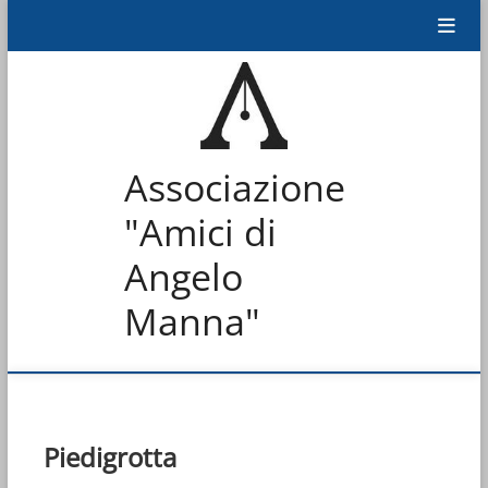
Skip
to
content
GIO
Associazione
PRO
"Amici di
IL 
Angelo
ALL
Manna"
IL 
PUB
Piedigrotta